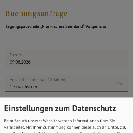
Buchungsanfrage
Tagungspauschale „Fränkisches Seenland“ Vollpension
Datum
Anzahl Personen (ab 18 Jahren)
Einstellungen zum Datenschutz
Anzahl Kinder (0 - 17 Jahre)
Beim Besuch unserer Website werden Informationen über Sie
verarbeitet. Mit Ihrer Zustimmung können diese auch an Dritte, z.B.
WEITER ...