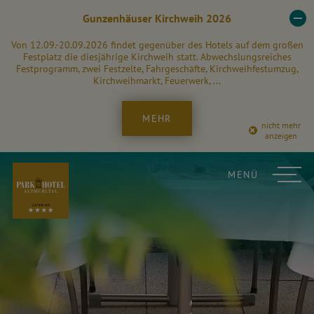
Gunzenhäuser Kirchweih 2026
Von 12.09.-20.09.2026 findet gegenüber des Hotels auf dem großen
Festplatz die diesjährige Kirchweih statt. Abwechslungsreiches
Festprogramm, zwei Festzelte, Fahrgeschäfte, Kirchweihfestumzug,
Kirchweihmarkt, Feuerwerk, ...
MEHR
nicht mehr
anzeigen
MENÜ