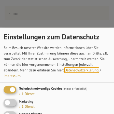
Firma
Einstellungen zum Datenschutz
Straße*
Beim Besuch unserer Website werden Informationen über Sie
verarbeitet. Mit Ihrer Zustimmung können diese auch an Dritte, z.B.
PLZ*
zum Zweck der statistischen Auswertung, übermittelt werden. Sie
können die hier vorgenommenen Einstellungen jederzeit
abändern.
Mehr dazu erfahren Sie hier:
Datenschutzerklärung
/
Impressum
.
Ort*
Technisch notwendige Cookies
(immer erforderlich)
↓
1
Dienst
Telefon*
Marketing
↓
1
Dienst
Externe Dienste