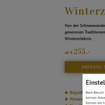
Winter
Von der Schneewanderu
gewonnen Traditionen:
Wintererlebnis.
255,-
ab €
ANFRAGE 
Einste
Begrüßungsdrink
„
Beim Besuch 
können diese 
Winterliches Gebäc
können die h