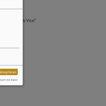
essoase „Club Vital”
elten!
 akzeptieren
isiert mit Klaro!