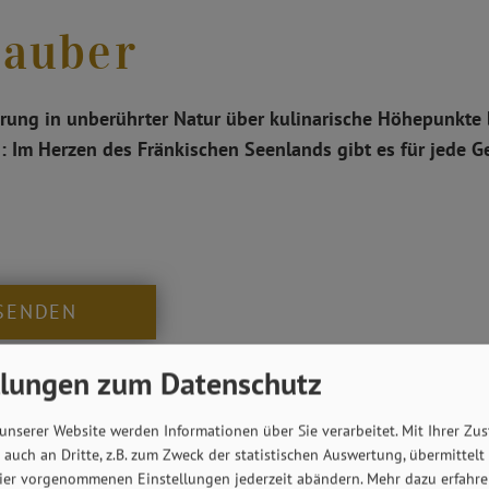
zauber
ng in unberührter Natur über kulinarische Höhepunkte b
 Im Herzen des Fränkischen Seenlands gibt es für jede Ge
SENDEN
llungen zum Datenschutz
Winterzauber”
unserer Website werden Informationen über Sie verarbeitet. Mit Ihrer Z
auch an Dritte, z.B. zum Zweck der statistischen Auswertung, übermittelt
k
und unser
Tafelwasser
„Aqua Blue” bei Anreise auf Ihr
ier vorgenommenen Einstellungen jederzeit abändern.
Mehr dazu erfahren