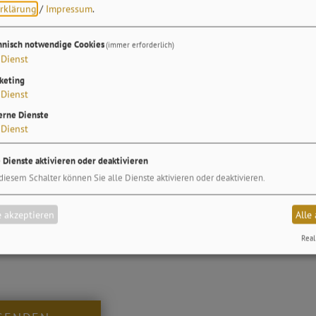
ion
am ersten Abend mit Salat vom Buffet
rklärung
/
Impressum
.
omfortzimmer
, Kategorie nach Wahl und Verfügbarkeit
änge-Menü
inkl. 0,2 l Frankenwein am zweiten Abend
hnisch notwendige Cookies
(immer erforderlich)
Dienst
 entspannende
Hot-Stone-Rückenmassage
in unserer Welln
keting
ch unsere
Superior-Leistungen
, die
für alle Arrangements
g
Dienst
erne Dienste
Dienst
rmationen
e Dienste aktivieren oder deaktivieren
diesem Schalter können Sie alle Dienste aktivieren oder deaktivieren.
 Übernachtungen
 akzeptieren
Alle
n November bis März
Real